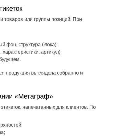
тикеток
и товаров или группы позиций. При
й фон, структура блока);
 характеристики, артикул);
будущем.
ся продукция выглядела собранно и
ании «Метаграф»
тикеток, напечатанных для клиентов. По
ерхностей;
а;