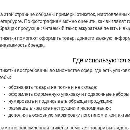
а этой странице собраны примеры этикеток, изготовленных
етербурге. По фотографиям можно оценить, как выглядят го
бразцах продукции: читаемый текст, аккуратная печать и в
19.07.2021
Виктор
19.07.2021
тикетки помогают оформить товар, донести важную информ
 срочно попросил заказать гост
Центр полиграфических услуг на 
знаваемость бренда.
 на оборудование.
уровне, очень вежливые менедже
с в интернете, связались с
быстрая качественная работа.
ом и всё очень быстро было
Благодарим Вас.
Где используются 
ю и рада буду еще по
тикетки востребованы во множестве сфер, где есть упаковк
чать, так же рекомендую всем
и друзьям о вас.
тобы:
обозначать товары на полке и на складе;
оформлять фирменную упаковку и подарочные наборы
нумеровать и подписывать образцы продукции;
размещать краткие инструкции и напоминания;
дополнять основную маркировку логотипом и контактам
рамотно оформленная этикетка помогает товару выглядеть 