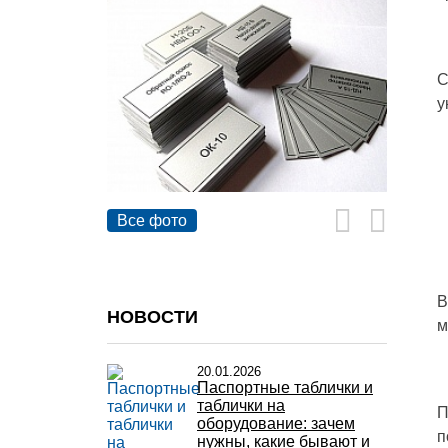
С
у
Все фото
В
НОВОСТИ
м
20.01.2026
Паспортные таблички и
таблички на
П
оборудование: зачем
п
нужны, какие бывают и