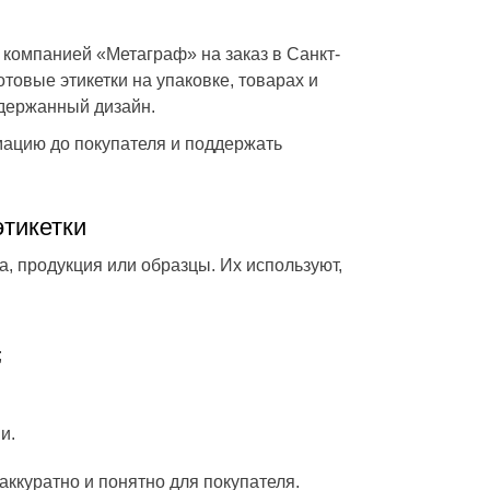
 компанией «Метаграф» на заказ в Санкт-
товые этикетки на упаковке, товарах и
ыдержанный дизайн.
Алеся
19.07.2021
Карина
18.07.2
ацию до покупателя и поддержать
высоком
Мастера своего дела
Обратились в отд
ры и
чтобы нам изгот
наклейки на ава
Быстро и аккурат
этикетки
Оперативность ра
а, продукция или образцы. Их используют,
;
и.
аккуратно и понятно для покупателя.