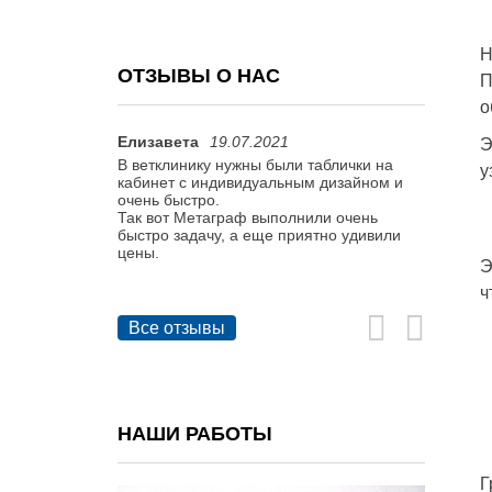
Н
ОТЗЫВЫ О НАС
П
о
Елизавета
19.07.2021
Варвара
Э
ативной печати,
В ветклинику нужны были таблички на
Директор
у
акуационные
кабинет с индивидуальным дизайном и
табличку
ыходы.
очень быстро.
Нашли ва
ага хорошая.
Так вот Метаграф выполнили очень
менеджер
дует.
быстро задачу, а еще приятно удивили
решено.
цены.
Благодар
Э
сотрудни
колегам 
ч
Все отзывы
НАШИ РАБОТЫ
Г