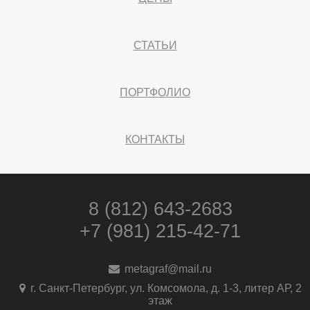
СТАТЬИ
ПОРТФОЛИО
КОНТАКТЫ
8 (812) 643-2683
+7 (981) 215-42-71
metagraf@mail.ru
г. Санкт-Петербург, ул. Комсомола, д. 1-3, литер АР, 2
этаж