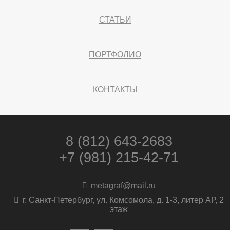
СТАТЬИ
ПОРТФОЛИО
КОНТАКТЫ
8 (812) 643-2683
+7 (981) 215-42-71
metagraf@mail.ru
г. Санкт-Петербург, ул. Комсомола, д. 1-3, литер АР, 2
этаж